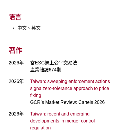
语言
中文、英文
著作
2026年
當ESG遇上公平交易法
產業雜誌674期
2026年
Taiwan: sweeping enforcement actions
signalzero-tolerance approach to price
fixing
GCR’s Market Review: Cartels 2026
2026年
Taiwan: recent and emerging
developments in merger control
regulation