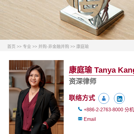
首页
>>
专业
>>
并购-非金融并购
>>
康庭瑜
康庭瑜 Tanya Kan
资深律师
联络方式
+886-2-2763-8000
分机
Email