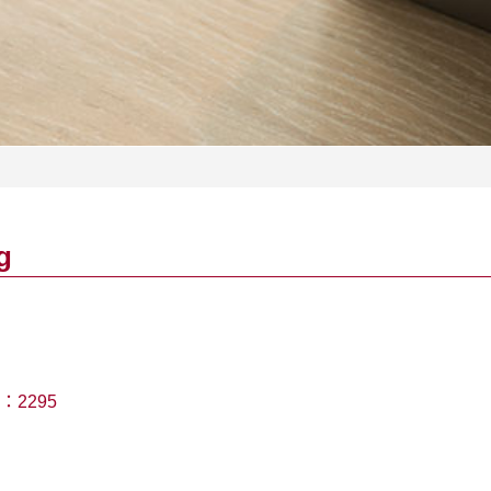
g
：
2295