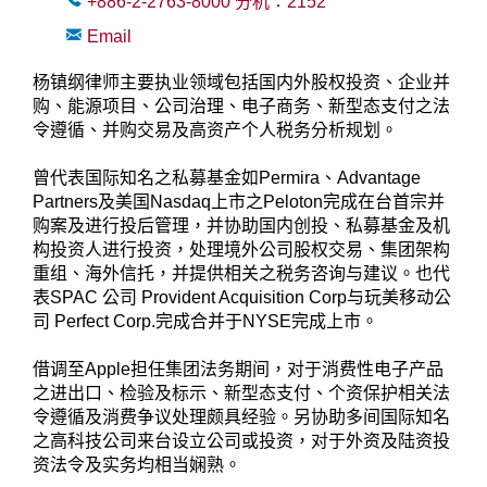
+886-2-2763-8000
分机：
2152
Email
杨镇纲律师主要执业领域包括国内外股权投资、企业并
购、能源项目、公司治理、电子商务、新型态支付之法
令遵循、并购交易及高资产个人税务分析规划。
曾代表国际知名之私募基金如Permira、Advantage
Partners及美国Nasdaq上市之Peloton完成在台首宗并
购案及进行投后管理，并协助国内创投、私募基金及机
构投资人进行投资，处理境外公司股权交易、集团架构
重组、海外信托，并提供相关之税务咨询与建议。也代
表SPAC 公司 Provident Acquisition Corp与玩美移动公
司 Perfect Corp.完成合并于NYSE完成上市。
借调至Apple担任集团法务期间，对于消费性电子产品
之进出口、检验及标示、新型态支付、个资保护相关法
令遵循及消费争议处理颇具经验。另协助多间国际知名
之高科技公司来台设立公司或投资，对于外资及陆资投
资法令及实务均相当娴熟。