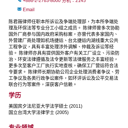
+886-2-2763-8000
分机：
2145
Email
陈君薇律师任职本所诉讼及争端处理部，为本所争端处
理及环保法等专业分工小组之成员。 陈律师曾多次协助
国外厂商参与国内政府采购标案，亦曾代表多家国内、
外营建厂商处理如机场捷运、台北捷运内湖线重大公共
工程争议，具有丰富处理涉外调解、仲裁及诉讼等经
验。 陈律师亦具有提供国外客户有关工厂设立、污染防
治、环安法律遵循及法令更新等法律服务之丰富经验，
更多次至客户工厂执行实地查核，确保工厂营运符合法
令要求。 陈律师长期协助公司企业处理消费者争议、劳
工争议及各类行政争讼案件，如环评诉讼及公平交易法
联合行为等案件，深获客户信赖。
学历
美国宾夕法尼亚大学法学硕士 (2011)
国立台湾大学法律学士 (2005)
专业领域