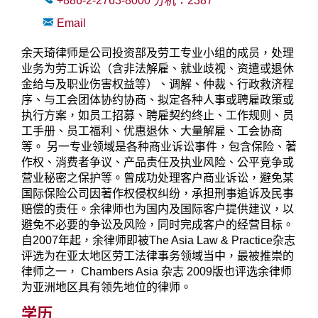
+886-2-2763-8000
分机：
2387
Email
余天琦律师是公司投资部及劳工专业小组的成员，处理
业务为劳工诉讼（含非法解雇、就业歧视、资遣或退休
金给与及职业伤害权益等）、调解、仲裁、行政救济程
序、与工会团体协约协商、拟定各种人事或聘雇政策或
执行方案，如员工招募、聘雇契约终止、工作规则、员
工手册、员工福利、优惠退休、大量解雇、工会协商
等。 另一专业领域是各种商业诉讼事件，包含保险、著
作权、消费者争议、产品责任及执业风险、公平竞争或
营业秘密之保护等。曾成功处理客户商业诉讼，避免某
国际保险公司因著作权侵权纠纷，承担刑事追诉及民事
赔偿的责任。余律师也为国内及国际客户提供建议，以
避免不必要的争讼及风险，同时完成客户的经营目标。
自2007年起，余律师即被The Asia Law & Practice杂志
评选为在亚太地区劳工法律事务领域当中，最被推崇的
律师之一， Chambers Asia 杂志 2009版也评选余律师
为亚洲地区具有领先地位的律师。
学历