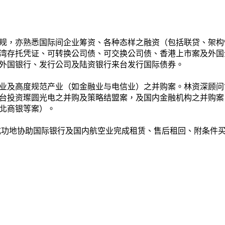
规，亦熟悉国际间企业筹资、各种态样之融资（包括联贷、架构
湾存托凭证、可转换公司债、可交换公司债、香港上市案及外国
外国银行、发行公司及陆资银行来台发行国际债券。
及高度规范产业（如金融业与电信业）之并购案。林资深顾问协助
资璨圆光电之并购及策略结盟案，及国内金融机构之并购案（如GE 
购台北商银等案）。
成功地协助国际银行及国内航空业完成租赁、售后租回、附条件