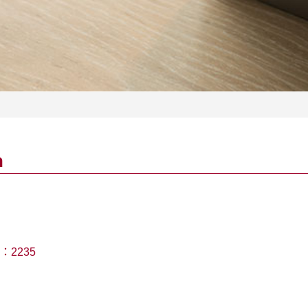
n
：
2235