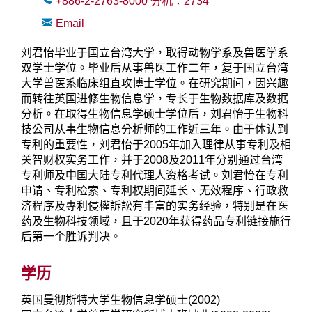
+886-2-2763-8000
分机：
2734
Email
刘君怡毕业于国立台湾大学，取得动物学系及兽医学系
双学士学位。毕业后从事兽医工作二年，复于国立台湾
大学兽医系临床组直攻博士学位。在研究期间，因兴趣
而转往英国进修生物信息学，专长于生物数据库及数据
分析。在取得生物信息学硕士学位后，刘君怡于生物科
技公司从事生物信息分析师的工作近三年。由于体认到
专利的重要性，刘君怡于2005年加入理律从事专利及相
关智财权实务工作，并于2008及2011年分别通过台湾
专利师及中国大陆专利代理人资格考试。刘君怡在专利
申请、专利检索、专利权期间延长、无效程序、行政救
济程序及專利侵權訴訟有丰富的实务经验，特别是在医
药及生物科技领域，且于2020年获得药品专利链接施行
后第一个胜诉判决。
学历
英国曼彻斯特大学生物信息学硕士(2002)