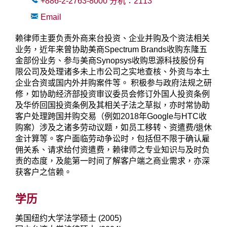
+886-2-2763-8000
分机：
2113
Email
赖律师主要负责外商来台投资、企业并购及个资法相关
业务，近年来曾协助美商Spectrum Brands收购东隆五
金部份业务、参与美商Synopsys收购思源科技股份有
限公司及处理诸多未上市公司之实地查核、外资与本土
企业合资或国内外并购案件等。 积极参与政府法规之研
修，如协助经济部投资审议委员会修订外国人投资条例
及华侨回国投资条例及其相关子法之草拟，亦时常协助
客户处理跨国并购交易（例如2018年Google与HTC收
购案）涉及之诸多劳动议题，如员工移转、资遣费/退休
金计算等。客户面临劳动争讼时，包括但不限于确认雇
佣关系、请求给付资遣费，赖律师之专业知识与及时负
责的态度，及能第一时间了解客户端之商业需求，亦深
获客户之信赖。
学历
美国纽约大学法学硕士 (2005)