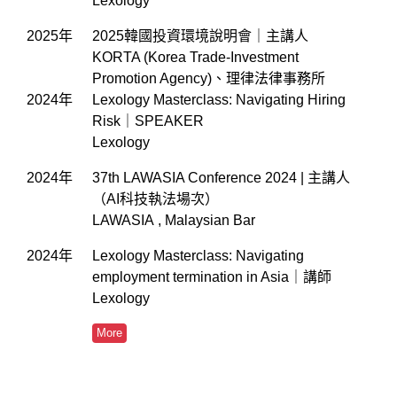
Lexology
2025年
2025韓國投資環境說明會｜主講人
KORTA (Korea Trade-Investment
Promotion Agency)、理律法律事務所
2024年
Lexology Masterclass: Navigating Hiring
Risk｜SPEAKER
Lexology
2024年
37th LAWASIA Conference 2024 | 主講人
（AI科技執法場次）
LAWASIA , Malaysian Bar
2024年
Lexology Masterclass: Navigating
employment termination in Asia｜講師
Lexology
More