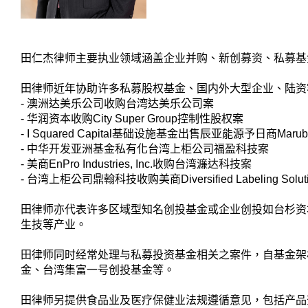
田仁杰律师主要执业领域涵盖企业并购、新创募资、私募基
田律师近年协助许多私募股权基金、国内外大型企业、陆资
- 澳洲达美乐公司收购台湾达美乐公司案
- 华润资本收购City Super Group控制性股权案
- I Squared Capital基础设施基金出售辰亚能源予日商Marub
- 中华开发亚洲基金私有化台湾上柜公司福盈科技案
- 美商EnPro Industries, Inc.收购台湾濂达科技案
- 台湾上柜公司鼎翰科技收购美商Diversified Labeling Solut
田律师亦代表许多区域型知名创投基金或企业创投如台杉资本、W
生技等产业。
田律师同时经常处理与私募投资基金相关之案件，自基金架
金、台湾集富一号创投基金等。
田律师另提供食品业及医疗保健业法规遵循意见，包括产品