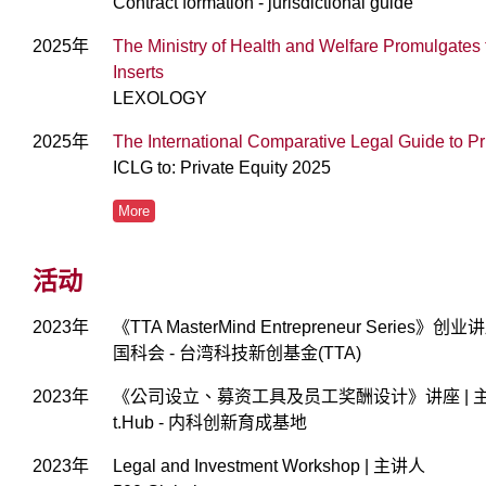
Contract formation - jurisdictional guide
2025年
The Ministry of Health and Welfare Promulgates
Inserts
LEXOLOGY
2025年
The International Comparative Legal Guide to Pr
ICLG to: Private Equity 2025
More
活动
2023年
《TTA MasterMind Entrepreneur Serie
国科会 - 台湾科技新创基金(TTA)
2023年
《公司设立、募资工具及员工奖酬设计》讲座 | 
t.Hub - 内科创新育成基地
2023年
Legal and Investment Workshop | 主讲人