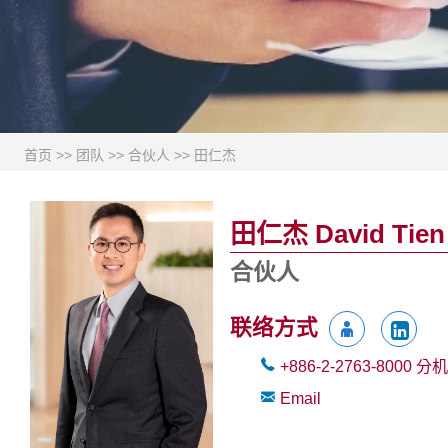
首页
>>
团队
>>
合伙人
>>
田仁杰
田仁杰 David Tien
合伙人
联络方式
+886-2-2763-8000
分机
Email