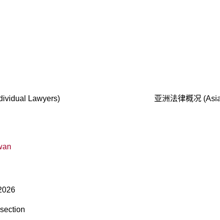
vidual Lawyers)
亚洲法律概况 (Asia
iwan
 2026
 section