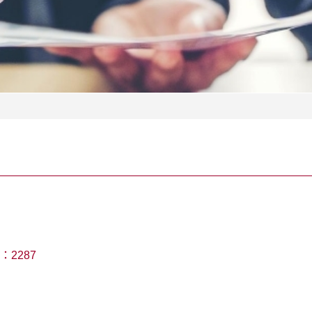
：
2287