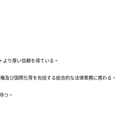
イアントより厚い信頼を得ている。
財権及び国際化等を包括する総合的な法律業務に携わる。
持つ。