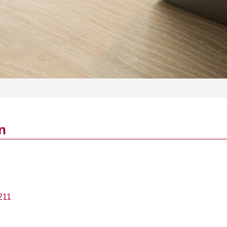
n
211