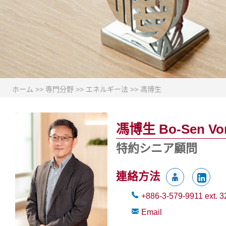
ホーム
>>
専門分野
>>
エネルギー法
>>
馮博生
馮博生 Bo-Sen Vo
特約シニア顧問
連絡方法
+886-3-579-9911
ext.
3
Email