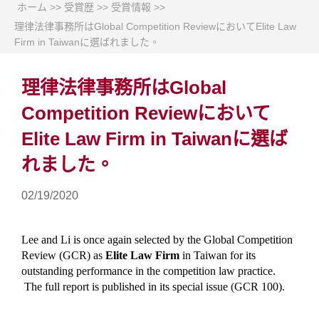
ホーム
>>
受賞歴
>>
受賞情報
>>
理律法律事務所はGlobal Competition ReviewにおいてElite Law
Firm in Taiwanに選ばれました。
理律法律事務所はGlobal
Competition Reviewにおいて
Elite Law Firm in Taiwanに選ば
れました。
02/19/2020
Lee and Li is once again selected by the Global Competition
Review (GCR) as
Elite Law Firm
in Taiwan for its
outstanding performance in the competition law practice.
The full report is published in its special issue (GCR 100).