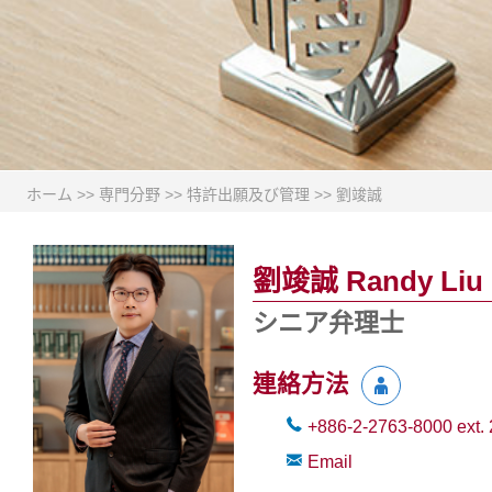
ホーム
>>
専門分野
>>
特許出願及び管理
>>
劉竣誠
劉竣誠 Randy Liu
シニア弁理士
連絡方法
+886-2-2763-8000
ext.
Email