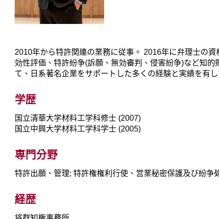
2010年から特許関連の業務に従事。 2016年に弁理
効性評価、特許紛争(訴願、無効審判、侵害紛争)など知
て、日系著名企業をサポートした多くの経験と実績を有し
学歴
国立清華大学材料工学科修士 (2007)
国立中興大学材料工学科学士 (2005)
専門分野
特許出願、管理; 特許権権利行使、営業秘密保護及び紛争処
経歴
将群知権事務所