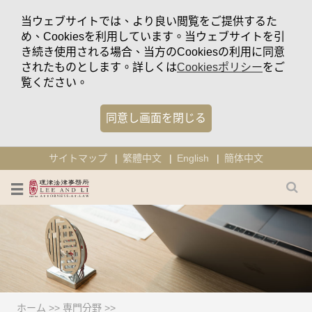
当ウェブサイトでは、より良い閲覧をご提供するた
め、Cookiesを利用しています。当ウェブサイトを引
き続き使用される場合、当方のCookiesの利用に同意
されたものとします。詳しくは
Cookiesポリシー
をご
覧ください。
同意し画面を閉じる
サイトマップ
繁體中文
English
簡体中文
ホーム
>>
専門分野
>>