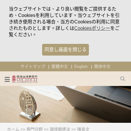
当ウェブサイトでは、より良い閲覧をご提供するた
め、Cookiesを利用しています。当ウェブサイトを引
き続き使用される場合、当方のCookiesの利用に同意
されたものとします。詳しくは
Cookiesポリシー
をご
覧ください。
同意し画面を閉じる
サイトマップ
繁體中文
English
簡体中文
ホーム
>>
専門分野
>>
環境関連法
>>
陳長文