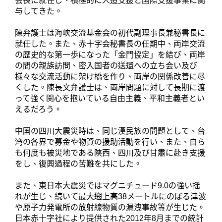
会長に就任し、積極的に人道支援と国際支援事業に関
与してきた。
陳弁護士は海峡交流基金会の初代副理事長兼秘書長に
就任した。また、赤十字会秘書長の任期中、両岸交流
の歴史的な第一歩になった「金門協定」を結び、両岸
の間の親族訪問、密入国者の送還への立ち会い及び
様々な交流活動に架け橋を作り、両岸の関係改善に尽
くした。陳長文弁護士は、両岸問題に対して長期に渡
って強く関心を抱いている自由主義、平和主義者とい
えるだろう。
中国の四川大震災時は、同じ漢民族の問題として、台
湾の各界で募金や物資の援助活動を行い、また、自ら
も何度も被災地である陝西、四川及び甘肅に赴き支援
をし、復興過程の苦難を共にした。
また、東日本大震災ではマグニチュード9.0の強い揺
れが生じ、続いて最大遡上高38メートルにのぼる津波
や原子力発電所の放射線物質の漏洩事故等が生じた。
日本赤十字社により提供された2012年8月までの統計