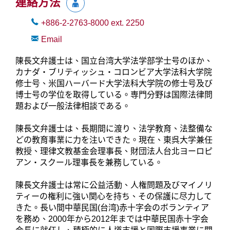
連絡方法
+886-2-2763-8000
ext.
2250
Email
陳長文弁護士は、国立台湾大学法学部学士号のほか、
カナダ・ブリティッシュ・コロンビア大学法科大学院
修士号、米国ハーバード大学法科大学院の修士号及び
博士号の学位を取得している。専門分野は国際法律問
題および一般法律相談である。
陳長文弁護士は、長期間に渡り、法学教育、法整備な
どの教育事業に力を注いできた。現在、東呉大学兼任
教授、理律文教基金会理事長、財団法人台北ヨーロピ
アン・スクール理事長を兼務している。
陳長文弁護士は常に公益活動、人権問題及びマイノリ
ティーの権利に強い関心を持ち、その保護に尽力して
きた。長い間中華民国(台湾)赤十字会のボランティア
を務め、2000年から2012年までは中華民国赤十字会