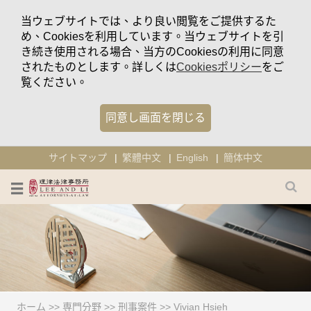
当ウェブサイトでは、より良い閲覧をご提供するた
め、Cookiesを利用しています。当ウェブサイトを引
き続き使用される場合、当方のCookiesの利用に同意
されたものとします。詳しくは
Cookiesポリシー
をご
覧ください。
同意し画面を閉じる
サイトマップ
繁體中文
English
簡体中文
ホーム
>>
専門分野
>>
刑事案件
>>
Vivian Hsieh