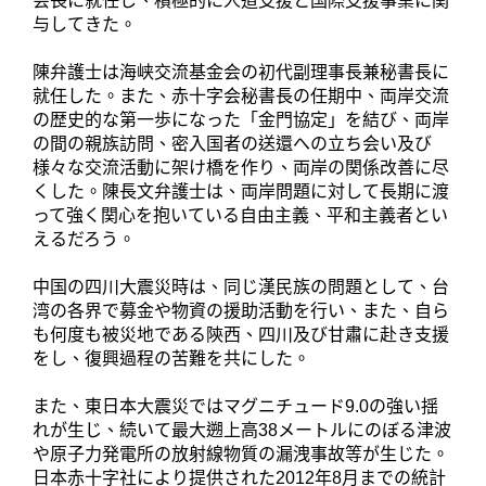
会長に就任し、積極的に人道支援と国際支援事業に関
与してきた。
陳弁護士は海峡交流基金会の初代副理事長兼秘書長に
就任した。また、赤十字会秘書長の任期中、両岸交流
の歴史的な第一歩になった「金門協定」を結び、両岸
の間の親族訪問、密入国者の送還への立ち会い及び
様々な交流活動に架け橋を作り、両岸の関係改善に尽
くした。陳長文弁護士は、両岸問題に対して長期に渡
って強く関心を抱いている自由主義、平和主義者とい
えるだろう。
中国の四川大震災時は、同じ漢民族の問題として、台
湾の各界で募金や物資の援助活動を行い、また、自ら
も何度も被災地である陝西、四川及び甘肅に赴き支援
をし、復興過程の苦難を共にした。
また、東日本大震災ではマグニチュード9.0の強い揺
れが生じ、続いて最大遡上高38メートルにのぼる津波
や原子力発電所の放射線物質の漏洩事故等が生じた。
日本赤十字社により提供された2012年8月までの統計