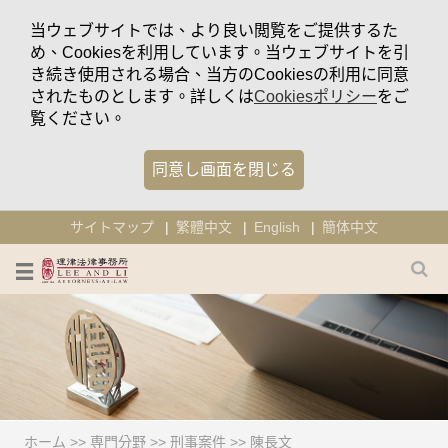
当ウェブサイトでは、より良い閲覧をご提供するた
め、Cookiesを利用しています。当ウェブサイトを引
き続き使用される場合、当方のCookiesの利用に同意
されたものとします。詳しくは
Cookiesポリシー
をご
覧ください。
同意し画面を閉じる
サイトマップ
繁體中文
English
簡体中文
ホーム
>>
専門分野
>>
刑事案件
>>
陳長文