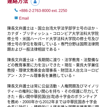
連絡方法
+886-2-2763-8000
ext.
2250
Email
陳長文弁護士は、国立台湾大学法学部学士号のほか、
カナダ・ブリティッシュ・コロンビア大学法科大学院
修士号、米国ハーバード大学法科大学院の修士号及び
博士号の学位を取得している。専門分野は国際法律問
題および一般法律相談である。
陳長文弁護士は、長期間に渡り、法学教育、法整備な
どの教育事業に力を注いできた。現在、東呉大学兼任
教授、理律文教基金会理事長、財団法人台北ヨーロピ
アン・スクール理事長を兼務している。
陳長文弁護士は常に公益活動、人権問題及びマイノリ
ティーの権利に強い関心を持ち、その保護に尽力して
きた。長い間中華民国(台湾)赤十字会のボランティア
を務め、2000年から2012年までは中華民国赤十字会