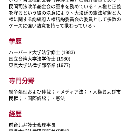
いる。台北律師公会（弁護士会）の前理事長であり、
民間司法改革基金会の董事を務めている。人権と正義
を守るという彼の決意により、大法廷の憲法解釈と人
権に関する総統府人権諮詢委員会の委員として多数の
ケースに強い熱意を持って携わっている。
学歴
ハーバード大学法学修士 (1983)
国立台湾大学法学修士 (1980)
東呉大学法律学部卒業 (1977)
専門分野
紛争処理および仲裁；，メディア法；，人権および市
民権；，国際訴訟；，憲法
経歴
前台北弁護士会理事長