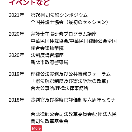
イベントなど
2021年
第76回司法祭シンポジウム
全国弁護士協会（最初のセッション）
2020年
弁護士在職研修プログラム講座
中華民国仲裁協会/中華民国律師公会全国
聯合会律師学院
2020年
法制度講習講座
新北市政府警察局
2019年
理律公法実務及び公共事務フォーラム
「憲法解釈制度及び憲法訴訟の改革」
台大公事所/理律法律事務所
2018年
裁判官及び検察官評価制度六周年セミナ
ー
台北律師公会司法改革委員会/財団法人民
間司法改革基金会
More