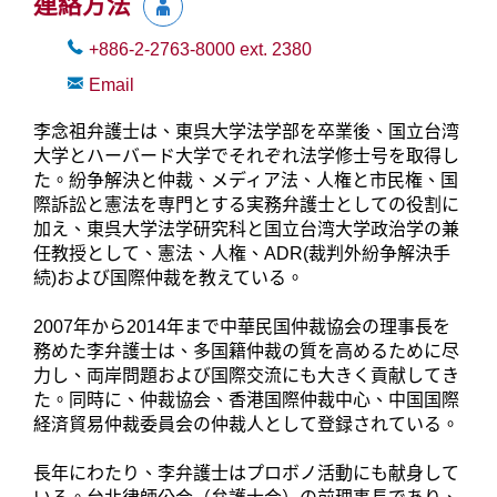
連絡方法
+886-2-2763-8000
ext.
2380
Email
李念祖弁護士は、東呉大学法学部を卒業後、国立台湾
大学とハーバード大学でそれぞれ法学修士号を取得し
た。紛争解決と仲裁、メディア法、人権と市民権、国
際訴訟と憲法を専門とする実務弁護士としての役割に
加え、東呉大学法学研究科と国立台湾大学政治学の兼
任教授として、憲法、人権、ADR(裁判外紛争解決手
続)および国際仲裁を教えている。
2007年から2014年まで中華民国仲裁協会の理事長を
務めた李弁護士は、多国籍仲裁の質を高めるために尽
力し、両岸問題および国際交流にも大きく貢献してき
た。同時に、仲裁協会、香港国際仲裁中心、中国国際
経済貿易仲裁委員会の仲裁人として登録されている。
長年にわたり、李弁護士はプロボノ活動にも献身して