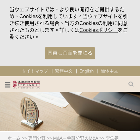
当ウェブサイトでは、より良い閲覧をご提供するた
め、Cookiesを利用しています。当ウェブサイトを引
き続き使用される場合、当方のCookiesの利用に同意
されたものとします。詳しくは
Cookiesポリシー
をご
覧ください。
同意し画面を閉じる
サイトマップ
繁體中文
English
簡体中文
ホーム
>>
専門分野
>>
M&A－金融分野のM&A
>>
李念祖