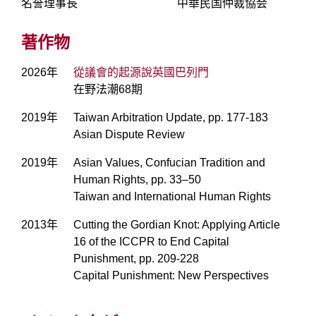
名誉理事長
中華民国仲裁協会
著作物
2026年
從議會的起源說英國巴列門
在野法潮68期
2019年
Taiwan Arbitration Update, pp. 177-183
Asian Dispute Review
2019年
Asian Values, Confucian Tradition and
Human Rights, pp. 33–50
Taiwan and International Human Rights
2013年
Cutting the Gordian Knot: Applying Article
16 of the ICCPR to End Capital
Punishment, pp. 209-228
Capital Punishment: New Perspectives