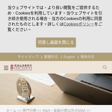
当ウェブサイトでは、より良い閲覧をご提供するた
め、Cookiesを利用しています。当ウェブサイトを引
き続き使用される場合、当方のCookiesの利用に同意
されたものとします。詳しくは
Cookiesポリシー
をご
覧ください。
同意し画面を閉じる
サイトマップ
繁體中文
English
簡体中文
ホーム
>>
専門分野
>>
M&A－金融分野以外のM&A
>>