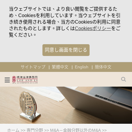
当ウェブサイトでは、より良い閲覧をご提供するた
め、Cookiesを利用しています。当ウェブサイトを引
き続き使用される場合、当方のCookiesの利用に同意
されたものとします。詳しくは
Cookiesポリシー
をご
覧ください。
同意し画面を閉じる
サイトマップ
繁體中文
English
簡体中文
ホーム
>>
専門分野
>>
M&A－金融分野以外のM&A
>>