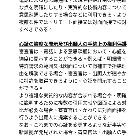
電話による意思疎通は、法規や拒絶理由の不明確
な点を明確にしたり、実質的な技術内容について
意思疎通したりする場合などに利用できる。より
複雑な件では、リモート面接又は対面面接で検討
すべきである。
心証の適度な開示及び出願人の手続上の権利保護
審査官は、電話による意思疎通において、心証を
適度に開示することができる。例えば、明細書、
特許請求の範囲又は図面について微補正で拒絶理
由を解消できる場合、審査官は、出願人が速やか
に特許を取得できるように、心証を開示すること
ができる。
より複雑な実質的な内容が含まれる場合や、明確
に説明するために複数の引用文献や図面による対
比が必要な場合、審査官は、かわりに対面面接を
行うよう出願人に提案することができる。
なお、これまでの心証を変更するような新事実や
新証拠が発見された場合、審査官は、出願人の手