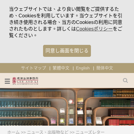
当ウェブサイトでは、より良い閲覧をご提供するた
め、Cookiesを利用しています。当ウェブサイトを引
き続き使用される場合、当方のCookiesの利用に同意
されたものとします。詳しくは
Cookiesポリシー
をご
覧ください。
同意し画面を閉じる
サイトマップ
繁體中文
English
簡体中文
ホーム
>>
ニュース、出版物など
>>
ニューズレター