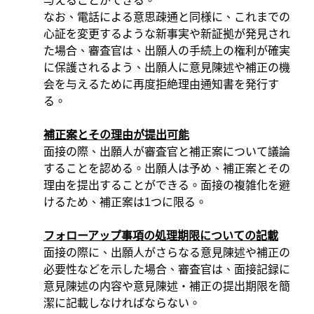
与えることができる。
なお、電話による意思疎通と同様に、これまでの
心証を変更するような新事実や新証拠が発見され
た場合、審査官は、出願人の手続上の権利が確実
に保護されるよう、出願人に意見陳述や補正の機
会を与えるために再度拒絶理由通知書を発行す
る。
補正案とその理由が提出可能
面接の際、出願人が審査官と補正案について議論
することを認める。出願人は予め、補正案とその
理由を提出することができる。面接の複雑化を避
けるため、補正案は
1
つに限る。
フォローアップ事項の処理期限についての記載
面接の際に、出願人がさらなる意見陳述や補正の
必要性などを示した場合、審査官は、面接記録に
意見陳述の内容や意見陳述・補正の提出期限を簡
潔に記載しなければならない。