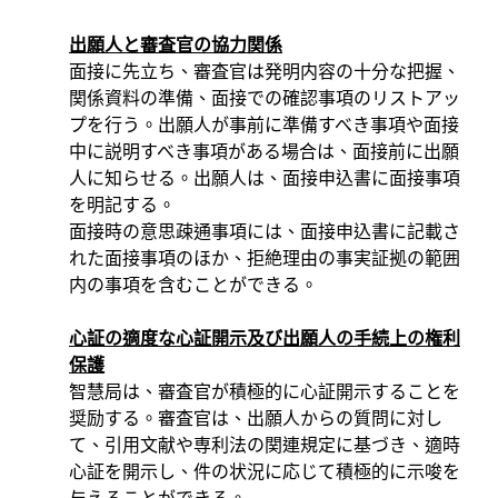
出願人と審査官の協力関係
面接に先立ち、審査官は発明内容の十分な把握、
関係資料の準備、面接での確認事項のリストアッ
プを行う。出願人が事前に準備すべき事項や面接
中に説明すべき事項がある場合は、面接前に出願
人に知らせる。出願人は、面接申込書に面接事項
を明記する。
面接時の意思疎通事項には、面接申込書に記載さ
れた面接事項のほか、拒絶理由の事実証拠の範囲
内の事項を含むことができる。
心証の適度な心証開示及び出願人の手続上の権利
保護
智慧局は、審査官が積極的に心証開示することを
奨励する。審査官は、出願人からの質問に対し
て、引用文献や専利法の関連規定に基づき、適時
心証を開示し、件の状況に応じて積極的に示唆を