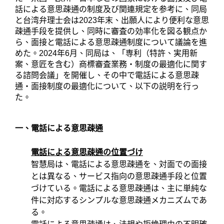
話による意思疎通の制度及び関連規定を参考に、同局
と台湾弁理士会は
2023
年末、出願人により便利な意思
疎通手段を提供し、同時に審査の効率化を図る観点か
ら、面接と電話による意思疎通制度について議論を進
めた。
2024
年
6
月、同局は、「専利（特許、実用新
案、意匠を含む）商標審査業務・制度の最適化に関す
る諮問会議」を開催し、その中で電話による意思疎
通・面接制度の最適化について、以下の説明を行っ
た。
一、電話による意思疎通
電話による意思疎通の位置づけ
智慧局は、電話による意思疎通を、対面での面接
とは異なる、サービス指向の意思疎通手段と位置
づけている。電話による意思疎通は、主に単純な
件に対応するシンプルな意思疎通メカニズムであ
る。