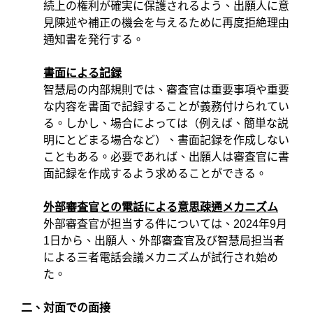
続上の権利が確実に保護されるよう、出願人に意
見陳述や補正の機会を与えるために再度拒絶理由
通知書を発行する。
書面による記録
智慧局の内部規則では、審査官は重要事項や重要
な内容を書面で記録することが義務付けられてい
る。しかし、場合によっては（例えば、簡単な説
明にとどまる場合など）、書面記録を作成しない
こともある。必要であれば、出願人は審査官に書
面記録を作成するよう求めることができる。
外部審査官との電話による意思疎通メカニズム
外部審査官が担当する件については、
2024
年
9
月
1
日から、出願人、外部審査官及び智慧局担当者
による三者電話会議メカニズムが試行され始め
た。
二、対面での面接