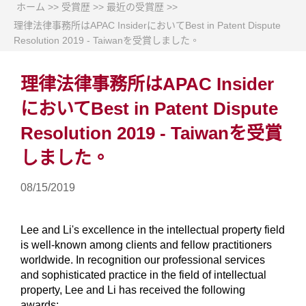
ホーム
>>
受賞歴
>>
最近の受賞歴
>>
理律法律事務所はAPAC InsiderにおいてBest in Patent Dispute
Resolution 2019 - Taiwanを受賞しました。
理律法律事務所はAPAC Insider
においてBest in Patent Dispute
Resolution 2019 - Taiwanを受賞
しました。
08/15/2019
Lee and Li's excellence in the intellectual property field
is well-known among clients and fellow practitioners
worldwide. In recognition our professional services
and sophisticated practice in the field of intellectual
property, Lee and Li has received the following
awards: