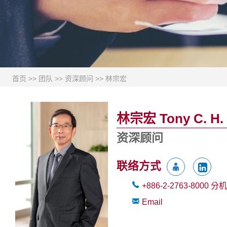
首页
>>
团队
>>
资深顾问
>>
林宗宏
林宗宏 Tony C. H. 
资深顾问
联络方式
+886-2-2763-8000
分机
Email